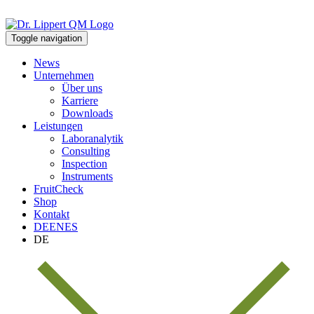
Toggle navigation
News
Unternehmen
Über uns
Karriere
Downloads
Leistungen
Laboranalytik
Consulting
Inspection
Instruments
FruitCheck
Shop
Kontakt
DE
EN
ES
DE